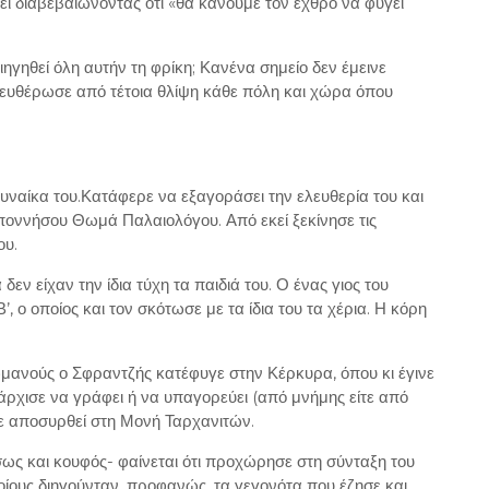
ι διαβεβαιώνοντας ότι «θα κάνουμε τον εχθρό να φύγει
ιηγηθεί όλη αυτήν τη φρίκη; Κανένα σημείο δεν έμεινε
λευθέρωσε από τέτοια θλίψη κάθε πόλη και χώρα όπου
υναίκα του.Κατάφερε να εξαγοράσει την ελευθερία του και
ποννήσου Θωμά Παλαιολόγου. Από εκεί ξεκίνησε τις
ου.
εν είχαν την ίδια τύχη τα παιδιά του. Ο ένας γιος του
 ο οποίος και τον σκότωσε με τα ίδια του τα χέρια. Η κόρη
ανούς ο Σφραντζής κατέφυγε στην Κέρκυρα, όπου κι έγινε
ρχισε να γράφει ή να υπαγορεύει (από μνήμης είτε από
χε αποσυρθεί στη Μονή Ταρχανιτών.
σως και κουφός- φαίνεται ότι προχώρησε στη σύνταξη του
ίους διηγούνταν, προφανώς, τα γεγονότα που έζησε και