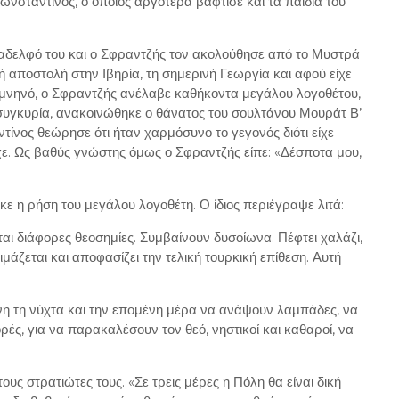
σταντίνος, ο οποίος αργότερα βάφτισε και τα παιδιά του
 αδελφό του και ο Σφραντζής τον ακολούθησε από το Μυστρά
αποστολή στην Ιβηρία, τη σημερινή Γεωργία και αφού είχε
μνηνό, ο Σφραντζής ανέλαβε καθήκοντα μεγάλου λογοθέτου,
συγκυρία, ανακοινώθηκε ο θάνατος του σουλτάνου Μουράτ Β’
ίνος θεώρησε ότι ήταν χαρμόσυνο το γεγονός διότι είχε
χε. Ως βαθύς γνώστης όμως ο Σφραντζής είπε: «Δέσποτα μου,
κε η ρήση του μεγάλου λογοθέτη. Ο ίδιος περιέγραψε λιτά:
ται διάφορες θεοσημίες. Συμβαίνουν δυσοίωνα. Πέφτει χαλάζι,
μάζεται και αποφασίζει την τελική τουρκική επίθεση. Αυτή
νη τη νύχτα και την επομένη μέρα να ανάψουν λαμπάδες, να
ρές, για να παρακαλέσουν τον θεό, νηστικοί και καθαροί, να
υς στρατιώτες τους. «Σε τρεις μέρες η Πόλη θα είναι δική