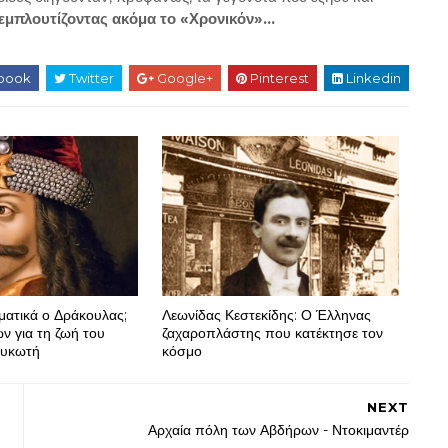
εμπλουτίζοντας ακόμα το «Χρονικόν»…
book
Twitter
Google+
Pinterest
Linkedin
ατικά ο Δράκουλας;
Λεωνίδας Κεστεκίδης: Ο Έλληνας
ών για τη ζωή του
ζαχαροπλάστης που κατέκτησε τον
ουκωτή
κόσμο
NEXT
Αρχαία πόλη των Αβδήρων - Ντοκιμαντέρ