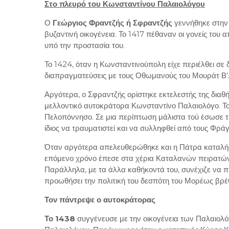
Στο πλευρό του Κωνσταντίνου Παλαιολόγου
Ο
Γεώργιος Φραντζής ή Σφραντζής
γεννήθηκε στην 
βυζαντινή οικογένεια. Το 1417 πέθαναν οι γονείς του
υπό την προστασία του.
Το 1424, όταν η Κωνσταντινούπολη είχε περιέλθει σε
διαπραγματεύσεις με τους Οθωμανούς του Μουράτ Β’
Αργότερα, ο Σφραντζής ορίστηκε εκτελεστής της διαθ
μελλοντικό αυτοκράτορα Κωνσταντίνο Παλαιολόγο. Το
Πελοπόννησο. Σε μια περίπτωση μάλιστα τού έσωσε τ
ίδιος να τραυματιστεί και να συλληφθεί από τους Φρά
Όταν αργότερα απελευθερώθηκε και η Πάτρα καταλήφθη
επόμενο χρόνο έπεσε στα χέρια Καταλανών πειρατών
Παράλληλα, με τα άλλα καθήκοντά του, συνέχιζε να π
προωθήσει την πολιτική του δεσπότη του Μορέως βρέ
Τον πάντρεψε ο αυτοκράτορας
Το 1438
συγγένευσε με την οικογένεια των Παλαιολό