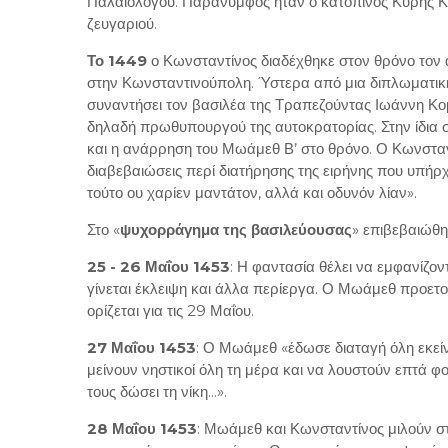
Παλαιολόγου. Παράνυμφος ήταν ο κατοπινός Κύρης Κων
ζευγαριού.
Το 1449
ο Κωνσταντίνος διαδέχθηκε στον θρόνο τον
στην Κωνσταντινούπολη. Ύστερα από μια διπλωματική 
συναντήσει τον βασιλέα της Τραπεζούντας Ιωάννη Κο
δηλαδή πρωθυπουργού της αυτοκρατορίας. Στην ίδια 
και η ανάρρηση του Μωάμεθ Β’ στο θρόνο. Ο Κωνσταντ
διαβεβαιώσεις περί διατήρησης της ειρήνης που υπήρ
τούτο ου χαρίεν μαντάτον, αλλά και οδυνόν λίαν».
Στο «
ψυχορράγημα της βασιλεύουσας
» επιβεβαιώθη
25 - 26 Μαΐου 1453
: Η φαντασία θέλει να εμφανίζον
γίνεται έκλειψη και άλλα περίεργα. Ο Μωάμεθ προετοι
ορίζεται για τις 29 Μαΐου.
27 Μαΐου 1453
: Ο Μωάμεθ «έδωσε διαταγή όλη εκεί
μείνουν νηστικοί όλη τη μέρα και να λουστούν επτά φο
τους δώσει τη νίκη...».
28 Μαΐου 1453
: Μωάμεθ και Κωνσταντίνος μιλούν στο