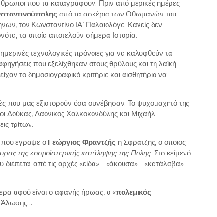
νθρωποι που τα καταγράφουν. Πριν από μερικές ημέρες
νσταντινούπολης
από τα ασκέρια των Οθωμανών του
νων, τον Κωνσταντίνο ΙΑ’ Παλαιολόγο. Κανείς δεν
ότα, τα οποία αποτελούν σήμερα Ιστορία.
ημερινές τεχνολογικές πρόνοιες για να καλυφθούν τα
 αφηγήσεις που εξελίχθηκαν στους θρύλους και τη λαϊκή
ίχαν το δημοσιογραφικό κριτήριο και αισθητήριο να
ς που μας εξιστορούν όσα συνέβησαν. Το ψυχομαχητό της
 οι Δούκας, Λαόνικος Χαλκοκονδύλης και Μιχαήλ
εις τρίτων.
» που έγραψε ο
Γεώργιος Φραντζής
ή Σφρατζής, ο οποίος
τυρας της κοσμοϊστορικής κατάληψης της Πόλης
. Στο κείμενό
διέπεται από τις αρχές «είδα» - «άκουσα» - «κατάλαβα» -
ρα αφού είναι ο αφανής ήρωας, ο «
πολεμικός
ς Άλωσης…