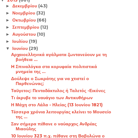
Δεκεμβρίου
(43)
►
Νοεμβρίου
(32)
►
Οκτωβρίου
(66)
►
Σεπτεμβρίου
(12)
►
Αυγούστου
(10)
►
Ιουλίου
(19)
►
Ιουνίου
(29)
▼
Αρχαιοελληνικά αγάλματα ζωντανεύουν με τη
βοήθεια ...
H Σπιναλόγκα στα κορυφαία πολιτιστικά
μνημεία της ...
Δούλεψε ο Σωκράτης για να χτιστεί ο
Παρθενώνας;
Ταϋγετος: Πενταδάκτυλος ή Ταλετός -Εικόνες
Τι έκρυβε το ναυάγιο των Αντικυθήρων
Η Μάχη στο Λάλα - Ηλείας (13 Ιουνίου 1821)
Τέσσερα χρόνια λειτουργίας κλείνει το Μουσείο
της ...
Σαν σήμερα πέθανε ο ναύαρχος Ανδρέας
Μιαούλης
10 Ιουνίου 323 π.χ. πέθανε στη Βαβυλώνα ο