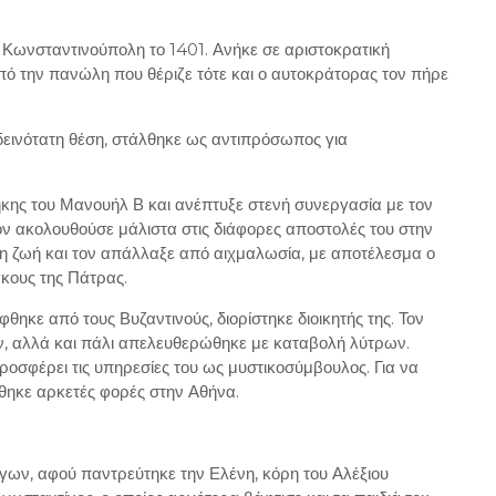
Κωνσταντινούπολη το 1401. Ανήκε σε αριστοκρατική
 από την πανώλη που θέριζε τότε και ο αυτοκράτορας τον πήρε
 δεινότατη θέση, στάλθηκε ως αντιπρόσωπος για
.
ήκης του Μανουήλ Β και ανέπτυξε στενή συνεργασία με τον
ν ακολουθούσε μάλιστα στις διάφορες αποστολές του στην
η ζωή και τον απάλλαξε από αιχμαλωσία, με αποτέλεσμα ο
γκους της Πάτρας.
κε από τους Βυζαντινούς, διορίστηκε διοικητής της. Τον
, αλλά και πάλι απελευθερώθηκε με καταβολή λύτρων.
ροσφέρει τις υπηρεσίες του ως μυστικοσύμβουλος. Για να
θηκε αρκετές φορές στην Αθήνα.
γων, αφού παντρεύτηκε την Ελένη, κόρη του Αλέξιου