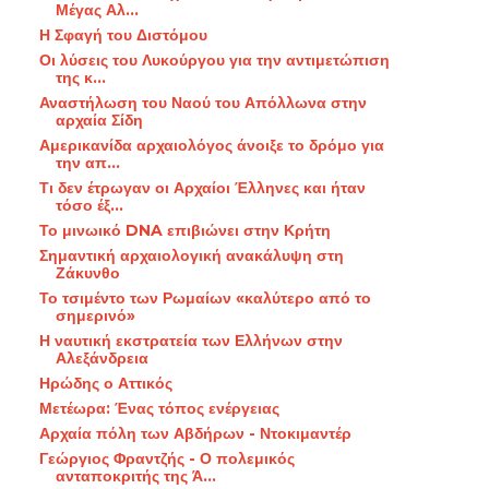
Μέγας Αλ...
Η Σφαγή του Διστόμου
Οι λύσεις του Λυκούργου για την αντιμετώπιση
της κ...
Αναστήλωση του Ναού του Απόλλωνα στην
αρχαία Σίδη
Αμερικανίδα αρχαιολόγος άνοιξε το δρόμο για
την απ...
Τι δεν έτρωγαν οι Αρχαίοι Έλληνες και ήταν
τόσο έξ...
Το μινωικό DNA επιβιώνει στην Κρήτη
Σημαντική αρχαιολογική ανακάλυψη στη
Ζάκυνθο
Το τσιμέντο των Ρωμαίων «καλύτερο από το
σημερινό»
Η ναυτική εκστρατεία των Ελλήνων στην
Αλεξάνδρεια
Ηρώδης ο Αττικός
Μετέωρα: Ένας τόπος ενέργειας
Αρχαία πόλη των Αβδήρων - Ντοκιμαντέρ
Γεώργιος Φραντζής - Ο πολεμικός
ανταποκριτής της Ά...