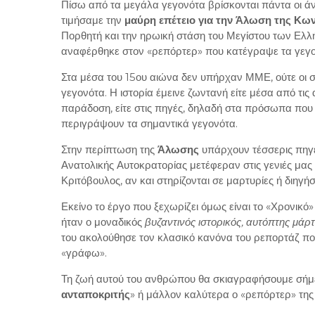
Πίσω από τα μεγάλα γεγονότα βρίσκονται πάντα οι ά
τιμήσαμε την
μαύρη επέτειο για την Άλωση της Κω
Πορθητή και την ηρωική στάση του Μεγίστου των Ελλή
αναφέρθηκε στον «ρεπόρτερ» που κατέγραψε τα γεγον
Στα μέσα του 15ου αιώνα δεν υπήρχαν ΜΜΕ, ούτε οι σ
γεγονότα. Η ιστορία έμεινε ζωντανή είτε μέσα από τις
παράδοση, είτε στις πηγές, δηλαδή στα πρόσωπα που ε
περιγράψουν τα σημαντικά γεγονότα.
Στην περίπτωση της
Άλωσης
υπάρχουν τέσσερις πηγέ
Ανατολικής Αυτοκρατορίας μετέφεραν στις γενιές μας
Κριτόβουλος, αν και στηρίζονται σε μαρτυρίες ή διηγήσ
Εκείνο το έργο που ξεχωρίζει όμως είναι το «Χρονικό
ήταν ο μοναδικός
βυζαντινός ιστορικός, αυτόπτης μάρ
του ακολούθησε τον κλασικό κανόνα του ρεπορτάζ που 
«γράφω».
Τη ζωή αυτού του ανθρώπου θα σκιαγραφήσουμε σήμε
ανταποκριτής
» ή μάλλον καλύτερα ο «ρεπόρτερ» τη