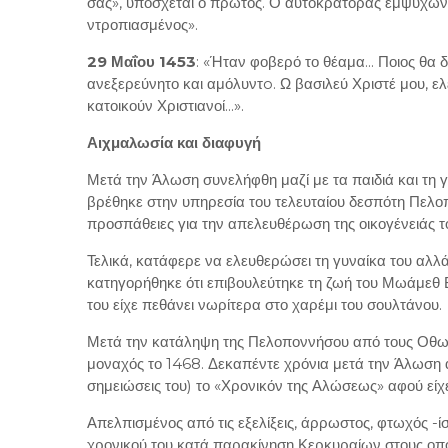
σας», υπόσχεται ο πρώτος. Ο αυτοκράτορας εμψυχώνε
ντροπιασμένος».
29 Μαΐου 1453
: «Ήταν φοβερό το θέαμα... Ποιος θα δ
ανεξερεύνητο και αμόλυντo. Ω βασιλεύ Χριστέ μου, ε
κατοικούν Χριστιανοί...».
Αιχμαλωσία και διαφυγή
Μετά την Άλωση συνελήφθη μαζί με τα παιδιά και τη γ
βρέθηκε στην υπηρεσία του τελευταίου δεσπότη Πελο
προσπάθειες για την απελευθέρωση της οικογένειάς τ
Τελικά, κατάφερε να ελευθερώσει τη γυναίκα του αλλά δ
κατηγορήθηκε ότι επιβουλεύτηκε τη ζωή του Μωάμεθ Β’,
του είχε πεθάνει νωρίτερα στο χαρέμι του σουλτάνου.
Μετά την κατάληψη της Πελοποννήσου από τους Οθωμ
μοναχός το 1468. Δεκαπέντε χρόνια μετά την Άλωση ά
σημειώσεις του) το «Χρονικόν της Αλώσεως» αφού εί
Απελπισμένος από τις εξελίξεις, άρρωστος, φτωχός -ί
χρονικού του κατά παρακίνηση Κερκυραίων στους οπο