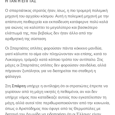
Η ΤΑΝ Η ΕΠΙ ΤΑΣ
Ο σπαρτιάτικος στρατός ήταν, ίσως, η πιο τρομερή πολεμική
μηχανή του αρχαίου κόσμου. Αυτή η πολεμική μηχανή με την
απίστευτη πειθαρχεία και εκπαίδευση κατάφερνε πολύ καλά
για αιώνες να καλύπτει το μεγαλύτερο και βασικότερο
ελάττωμά της, που βεβαίως δεν ήταν άλλο από την
αριθμητική της σύσταση.
Οι Σπαρτιάτες οπλίτες φορούσαν πάντα κόκκινο μανδύα,
γιατί κάλυπτε το αίμα εάν πληγώνονταν και επίσης, κατά το
Λυκούργο, τρόμαζε κατά κάποιο τρόπο τον αντίπαλο. Στις
μάχες οι Σπαρτιάτες οπλίτες δεν φορούσαν σανδάλια, αλλά
πήγαιναν ξυπόλητοι, για να διατηρείται πιο σταθερή η
φάλαγγα.
Στη
Σπάρτη
υπήρχε η αντίληψη ότι οι στρατιώτες έπρεπε να
γυρίσουν από τη μάχη νικητές ή πεθαμένοι, αν και δεν
υπήρχε νόμος που καταδίκαζε αυτούς που εγκατέλειπαν τη
μάχη, αλλά αυτοί τότε περιθωριοποιούνταν από την κοινωνία,
όπως ο Αριστόδημος που έφυγε από τις Θερμοπύλες με
διαταγή του Λεωνίδα να ειδοποιήσει ότι οι Έλληνες είχαν