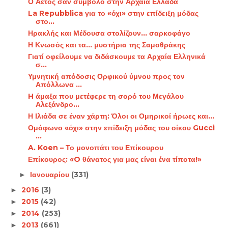
Ο Αετός σαν σύμβολο στην Αρχαία Ελλάδα
La Repubblica για το «όχι» στην επίδειξη μόδας
στο...
Ηρακλής και Μέδουσα στολίζουν... σαρκοφάγο
Η Κνωσός και τα... μυστήρια της Σαμοθράκης
Γιατί οφείλουμε να διδάσκουμε τα Αρχαία Ελληνικά
σ...
Υμνητική απόδοσις Ορφικού ύμνου προς τον
Απόλλωνα ...
H άμαξα που μετέφερε τη σορό του Μεγάλου
Αλεξάνδρο...
Η Ιλιάδα σε έναν χάρτη: Όλοι οι Ομηρικοί ήρωες και...
Ομόφωνο «όχι» στην επίδειξη μόδας του οίκου Gucci
...
A. Koen – Το μονοπάτι του Επίκουρου
Επίκουρος: «O θάνατος για μας είναι ένα τίποτα!»
Ιανουαρίου
(331)
►
2016
(3)
►
2015
(42)
►
2014
(253)
►
2013
(661)
►