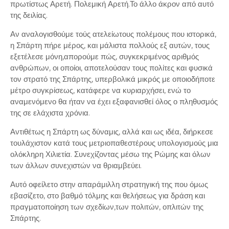
πρωτίστως Αρετή. Πολεμική Αρετή.Το άλλο άκρον από αυτό
της δειλίας.
Αν αναλογισθούμε τούς ατελείωτους πολέμους που ιστορικά,
η Σπάρτη πήρε μέρος, και μάλιστα πολλούς εξ αυτών, τους
εξετέλεσε μόνη,απορούμε πώς, συγκεκριμένος αριθμός
ανθρώπων, οι οποίοι, αποτελούσαν τους πολίτες και φυσικά
τον στρατό της Σπάρτης, υπερβολικά μικρός με οποιοδήποτε
μέτρο συγκρίσεως, κατάφερε να κυριαρχήσει, ενώ το
αναμενόμενο θα ήταν να έχει εξαφανισθεί όλος ο πληθυσμός
της σε ελάχιστα χρόνια.
Αντιθέτως η Σπάρτη ως δύναμις, αλλά και ως ιδέα, διήρκεσε
τουλάχιστον κατά τους μετριοπαθεστέρους υπολογισμούς μια
ολόκληρη Χιλιετία. Συνεχίζοντας μέσω της Ρώμης και όλων
των άλλων συνεχιστών να θριαμβεύει.
Αυτό οφείλετο στην απαράμιλλη στρατηγική της που όμως
εβασίζετο, στο βαθμό τόλμης και θελήσεως για δράση και
πραγματοποίηση των σχεδίων,των πολιτών, οπλιτών της
Σπάρτης.