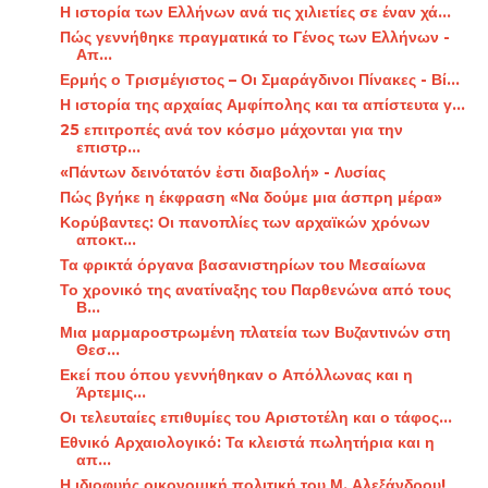
Η ιστορία των Ελλήνων ανά τις χιλιετίες σε έναν χά...
Πώς γεννήθηκε πραγματικά το Γένος των Ελλήνων -
Απ...
Ερμής ο Τρισμέγιστος – Οι Σμαράγδινοι Πίνακες - Βί...
Η ιστορία της αρχαίας Αμφίπολης και τα απίστευτα γ...
25 επιτροπές ανά τον κόσμο μάχονται για την
επιστρ...
«Πάντων δεινότατόν ἐστι διαβολή» - Λυσίας
Πώς βγήκε η έκφραση «Να δούμε μια άσπρη μέρα»
Κορύβαντες: Οι πανοπλίες των αρχαϊκών χρόνων
αποκτ...
Τα φρικτά όργανα βασανιστηρίων του Μεσαίωνα
Το χρονικό της ανατίναξης του Παρθενώνα από τους
Β...
Μια μαρμαροστρωμένη πλατεία των Βυζαντινών στη
Θεσ...
Εκεί που όπου γεννήθηκαν ο Απόλλωνας και η
Άρτεμις...
Οι τελευταίες επιθυμίες του Αριστοτέλη και ο τάφος...
Εθνικό Αρχαιολογικό: Τα κλειστά πωλητήρια και η
απ...
Η ιδιοφυής οικονομική πολιτική του Μ. Αλεξάνδρου!