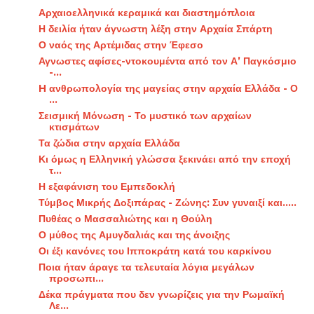
Αρχαιοελληνικά κεραμικά και διαστημόπλοια
Η δειλία ήταν άγνωστη λέξη στην Αρχαία Σπάρτη
Ο ναός της Αρτέμιδας στην Έφεσο
Αγνωστες αφίσες-ντοκουμέντα από τον Α’ Παγκόσμιο
-...
H ανθρωπολογία της μαγείας στην αρχαία Ελλάδα - Ο
...
Σεισμική Μόνωση - Το μυστικό των αρχαίων
κτισμάτων
Τα ζώδια στην αρχαία Ελλάδα
Κι όμως η Ελληνική γλώσσα ξεκινάει από την εποχή
τ...
Η εξαφάνιση του Εμπεδοκλή
Τύμβος Μικρής Δοξιπάρας - Ζώνης: Συν γυναιξί και.....
Πυθέας ο Μασσαλιώτης και η Θούλη
Ο μύθος της Αμυγδαλιάς και της άνοιξης
Οι έξι κανόνες του Ιπποκράτη κατά του καρκίνου
Ποια ήταν άραγε τα τελευταία λόγια μεγάλων
προσωπι...
Δέκα πράγματα που δεν γνωρίζεις για την Ρωμαϊκή
Λε...