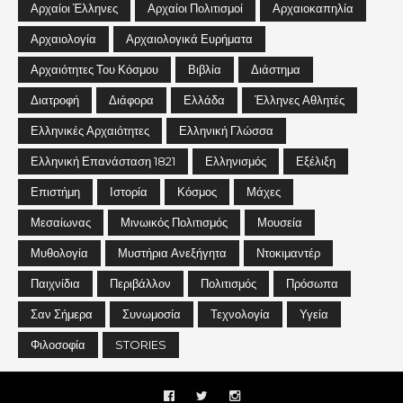
Αρχαίοι Έλληνες
Αρχαίοι Πολιτισμοί
Αρχαιοκαπηλία
Αρχαιολογία
Αρχαιολογικά Ευρήματα
Αρχαιότητες Του Κόσμου
Βιβλία
Διάστημα
Διατροφή
Διάφορα
Ελλάδα
Έλληνες Αθλητές
Ελληνικές Αρχαιότητες
Ελληνική Γλώσσα
Ελληνική Επανάσταση 1821
Ελληνισμός
Εξέλιξη
Επιστήμη
Ιστορία
Κόσμος
Μάχες
Μεσαίωνας
Μινωικός Πολιτισμός
Μουσεία
Μυθολογία
Μυστήρια Ανεξήγητα
Ντοκιμαντέρ
Παιχνίδια
Περιβάλλον
Πολιτισμός
Πρόσωπα
Σαν Σήμερα
Συνωμοσία
Τεχνολογία
Υγεία
Φιλοσοφία
STORIES