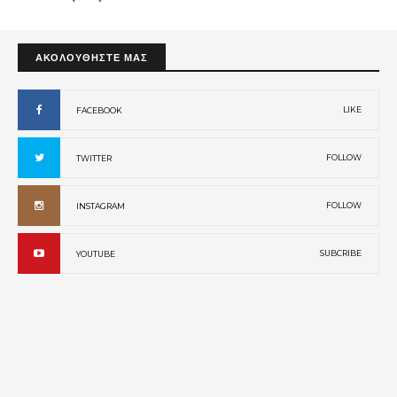
ΑΚΟΛΟΥΘΗΣΤΕ ΜΑΣ
LIKE
FACEBOOK
FOLLOW
TWITTER
FOLLOW
INSTAGRAM
SUBCRIBE
YOUTUBE