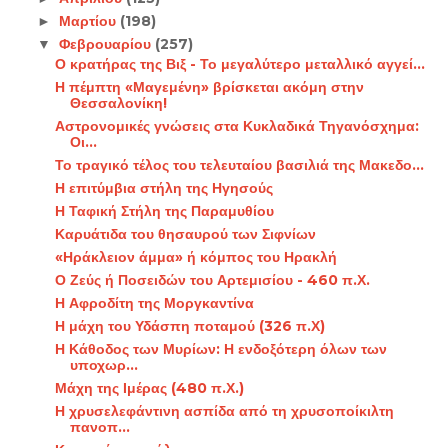
Μαρτίου
(198)
►
Φεβρουαρίου
(257)
▼
Ο κρατήρας της Βιξ - Το μεγαλύτερο μεταλλικό αγγεί...
Η πέμπτη «Μαγεμένη» βρίσκεται ακόμη στην
Θεσσαλονίκη!
Αστρονομικές γνώσεις στα Κυκλαδικά Τηγανόσχημα:
Οι...
Το τραγικό τέλος του τελευταίου βασιλιά της Μακεδο...
Η επιτύμβια στήλη της Ηγησούς
Η Ταφική Στήλη της Παραμυθίου
Καρυάτιδα του θησαυρού των Σιφνίων
«Ηράκλειον άμμα» ή κόμπος του Ηρακλή
Ο Ζεύς ή Ποσειδών του Αρτεμισίου - 460 π.Χ.
Η Αφροδίτη της Μοργκαντίνα
Η μάχη του Υδάσπη ποταμού (326 π.Χ)
Η Κάθοδος των Μυρίων: Η ενδοξότερη όλων των
υποχωρ...
Μάχη της Ιμέρας (480 π.Χ.)
Η χρυσελεφάντινη ασπίδα από τη χρυσοποίκιλτη
πανοπ...