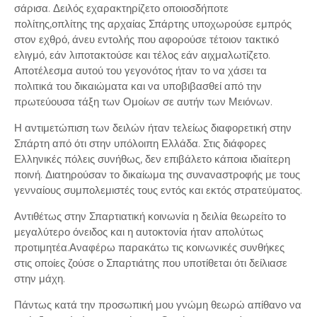
σάρισα. Δειλός εχαρακτηρίζετο οποιοσδήποτε
πολίτης,οπλίτης της αρχαίας Σπάρτης υποχωρούσε εμπρός
στον εχθρό, άνευ εντολής που αφορούσε τέτοιον τακτικό
ελιγμό, εάν λιποτακτούσε και τέλος εάν αιχμαλωτίζετο.
Αποτέλεσμα αυτού του γεγονότος ήταν το να χάσει τα
πολιτικά του δικαιώματα και να υποβιβασθεί από την
πρωτεύουσα τάξη των Ομοίων σε αυτήν των Μειόνων.
Η αντιμετώπιση των δειλών ήταν τελείως διαφορετική στην
Σπάρτη από ότι στην υπόλοιπη Ελλάδα. Στις διάφορες
Ελληνικές πόλεις συνήθως, δεν επιβάλετο κάποια ιδιαίτερη
ποινή. Διατηρούσαν το δικαίωμα της συναναστροφής με τους
γενναίους συμπολεμιστές τους εντός και εκτός στρατεύματος.
Αντιθέτως στην Σπαρτιατική κοινωνία η δειλία θεωρείτο το
μεγαλύτερο όνειδος και η αυτοκτονία ήταν απολύτως
προτιμητέα.Αναφέρω παρακάτω τις κοινωνικές συνθήκες
στις οποίες ζούσε ο Σπαρτιάτης που υποτίθεται ότι δείλιασε
στην μάχη.
Πάντως κατά την προσωπική μου γνώμη θεωρώ απίθανο να