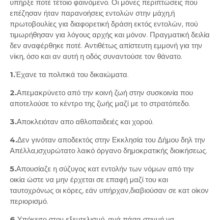
υπήρξε ποτέ τέτοιο φαινόμενο. Οι μόνες περιπτώσεις που
επέζησαν ήταν παρανοήσεις εντολών στην μάχη,ή
πρωτοβουλίες για διαφορετική δράση εκτός εντολών, πού
τιμωρήθησαν για λόγους αρχής και μόνον. Πραγματική δειλία
δεν αναφέρθηκε ποτέ. Αντιθέτως απίστευτη εμμονή για την
νίκη, όσο και αν αυτή η οδός συναντούσε τον θάνατο.
1.
Έχανε τα πολιτικά του δικαιώματα.
2.
Απεμακρύνετο από την κοινή ζωή στην συσκοινία που
αποτελούσε το κέντρο της ζωής μαζί με το στρατόπεδο.
3.
Αποκλειόταν απο αθλοπαιδειές και χορού.
4.
Δεν γινόταν αποδεκτός στην Εκκλησία του Δήμου δηλ την
Απέλλα,ισχυρώτατο λαικό όργανο δημοκρατικής διοικήσεως.
5.
Απουσίαζε η σύζυγος κατ εντολήν των νόμων από την
οικία ώστε να μην έρχεται σε επαφή μαζί του και
ταυτοχρόνως οι κόρες, εάν υπήρχαν,διαβιούσαν σε κατ οίκον
περιορισμό.
6.
Υπόκειτο στον εξευτελισμό, ανά πάσα στιγμή να