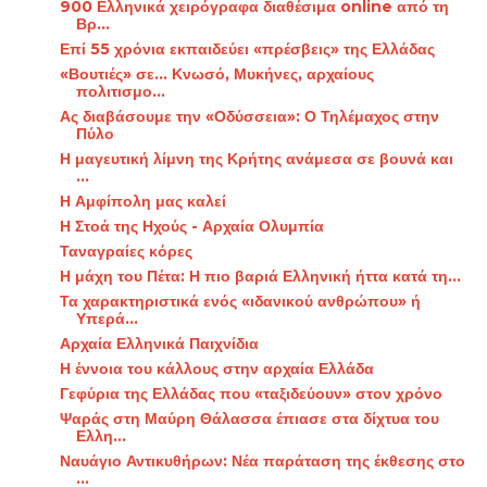
900 Ελληνικά χειρόγραφα διαθέσιμα online από τη
Βρ...
Επί 55 χρόνια εκπαιδεύει «πρέσβεις» της Ελλάδας
«Βουτιές» σε... Κνωσό, Μυκήνες, αρχαίους
πολιτισμο...
Ας διαβάσουμε την «Οδύσσεια»: Ο Τηλέμαχος στην
Πύλο
Η μαγευτική λίμνη της Κρήτης ανάμεσα σε βουνά και
...
Η Αμφίπολη μας καλεί
Η Στοά της Ηχούς - Αρχαία Ολυμπία
Ταναγραίες κόρες
Η μάχη του Πέτα: Η πιο βαριά Ελληνική ήττα κατά τη...
Τα χαρακτηριστικά ενός «ιδανικού ανθρώπου» ή
Υπερά...
Αρχαία Ελληνικά Παιχνίδια
Η έννοια του κάλλους στην αρχαία Ελλάδα
Γεφύρια της Ελλάδας που «ταξιδεύουν» στον χρόνο
Ψαράς στη Μαύρη Θάλασσα έπιασε στα δίχτυα του
Ελλη...
Ναυάγιο Αντικυθήρων: Νέα παράταση της έκθεσης στο
...