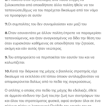
ξυλοκοπείται από οποιοδήποτε άλλο πολίτη ήθελε να τον
ταπεινώσει,δίχως να του παρέχεται δικαίωμα από τον νόμο
να προσφύγει σε αυτόν
7.
Οι συμπολίτες του δεν συνομιλούσαν καν μαζί του
8.
Όταν εσυναντάτο με άλλον πολίτη έπρεπε να παραμερίσει
ταπεινούμενος, και ήταν αναγκασμένος να δίδει την θέση του
όταν ευρισκόταν καθήμενος σε οπιονδήποτε την ζητούσε,
ακόμη και εάν αυτός ήταν νεώτερος.
9.
Του απηγορεύετο να περιποιείται τον εαυτόν του και να
καλωπίζεται.
10.
Κατά την διάρκεια της μάχης ο βασιλεύς στρατηγός είχε
δικαίωμα να εκτελέσει επί τόπου όποιον αντιλαμβανόταν να
απομακρύνεται δολίως από το πεδίο της συγκρούσεως.
Ο οπλίτης ο οποίος στο πεδίο της μάχης θα εδείλιαζε, έθετε
σε άμμεσο κίνδυνο την ζωή του,την ζωή των συντρόφων του
και όλου του στρατεύματος φυσικά, αφού ανήκαν όλοι σε ένα
πλέγμα πλήρως λειτουργικό.Πρόδιδε τον εαυτόν του,τα