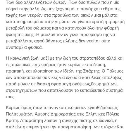
Των δυο αλληλένδετων όψεων. Των δύο πυλών που η μία
οδηγεί στην άλλη. Ας μην ξεχνούμε το πανάρχαιο έθιμο της
ταφής των νεκρών στα προαύλια των οικιών ,και μάλιστα
κατά το ήμισυ μέσα στην γη,ώστε να γίνεται ορατή η τρομερή
μεταβολή του σώματος και να κατανοούν όλοι την φθαρτή
φύση της ύλης. Ή μάλλον τον εν γένει προορισμό της να
μεταβάλλεται, αφού θάνατος πλήρης δεν νοείται, ούτε
ανυπαρξία φυσικά.
Η κοινωνική ζωή, μαζί με την ζωή του στρατοπέδου αλλά και
τις πολεμικές επιχειρήσεις ήταν κυρίως εκπαίδευση,
πρακτική, και υλοποίηση των Ιδεών της Σπάρτης. Ο Πόλεμος
δεν αποσκοπούσε σε νίκες για εξουσία και υλικές απολαβές
παρά μόνον σε διαρκή εφαρμογή σκέψεως,θεωρημάτων,
στρατηγημάτων που αποτελούσαν το εκπαιδευτικό σύστημά
τους.
Κυρίως όμως ήταν το αναγκαστικό μέσον εγκαθιδρύσεως
Πολιτευμάτων Άμεσης Δημοκρατίας στις Ελληνικές Πόλεις
Κράτη. Απαραίτητη λοιπόν η συνεχής πίστης σε ιδανικά, η
ατελείωτη επιμονή για την πραγματοποίηση των στόχων.Και