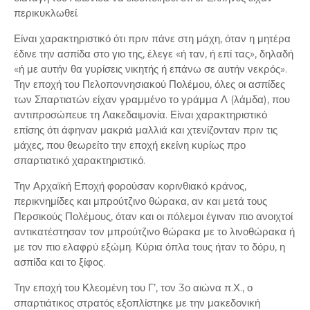
περικυκλωθεί.
Είναι χαρακτηριστικό ότι πριν πάνε στη μάχη, όταν η μητέρα
έδινε την ασπίδα στο γιο της, έλεγε «ή ταν, ή επί τας», δηλαδή
«ή με αυτήν θα γυρίσεις νικητής ή επάνω σε αυτήν νεκρός».
Την εποχή του Πελοποννησιακού Πολέμου, όλες οι ασπίδες
των Σπαρτιατών είχαν γραμμένο το γράμμα Λ (λάμδα), που
αντιπροσώπευε τη Λακεδαιμονία. Είναι χαρακτηριστικό
επίσης ότι άφηναν μακριά μαλλιά και χτενίζονταν πριν τις
μάχες, που θεωρείτο την εποχή εκείνη κυρίως προ
σπαρτιατικό χαρακτηριστικό.
Την Αρχαϊκή Εποχή φορούσαν κορινθιακό κράνος,
περικνημίδες και μπρούτζινο θώρακα, αν και μετά τους
Περσικούς Πολέμους, όταν και οι πόλεμοι έγιναν πιο ανοιχτοί
αντικατέστησαν τον μπρούτζινο θώρακα με το λινοθώρακα ή
με τον πιο ελαφρύ εξώμη. Κύρια όπλα τους ήταν το δόρυ, η
ασπίδα και το ξίφος.
Την εποχή του Κλεομένη του Γ’, τον 3ο αιώνα π.Χ., ο
σπαρτιάτικος στρατός εξοπλίστηκε με την μακεδονική