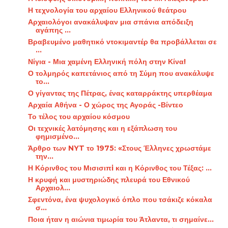
Η τεχνολογία του αρχαίου Ελληνικού θεάτρου
Αρχαιολόγοι ανακάλυψαν μια σπάνια απόδειξη
αγάπης ...
Βραβευμένο μαθητικό ντοκιμαντέρ θα προβάλλεται σε
...
Νίγια - Μια χαμένη Ελληνική πόλη στην Κίνα!
Ο τολμηρός καπετάνιος από τη Σύμη που ανακάλυψε
το...
Ο γίγαντας της Πέτρας, ένας καταρράκτης υπερθέαμα
Αρχαία Αθήνα - Ο χώρος της Αγοράς -Βίντεο
Το τέλος του αρχαίου κόσμου
Οι τεχνικές λατόμησης και η εξάπλωση του
φημισμένο...
Άρθρο των NYT το 1975: «Στους Έλληνες χρωστάμε
την...
Η Κόρινθος του Μισισιπi και η Κόρινθος του Τέξας: ...
Η κρυφή και μυστηριώδης πλευρά του Εθνικού
Αρχαιολ...
Σφεντόνα, ένα ψυχολογικό όπλο που τσάκιζε κόκαλα
σ...
Ποια ήταν η αιώνια τιμωρία του Άτλαντα, τι σημαίνε...