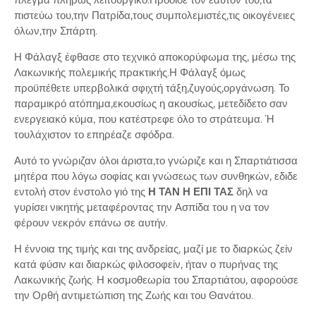
πιστεύω του,την Πατρίδα,τους συμπολεμιστές,τις οικογένειες
όλων,την Σπάρτη.
Η Φάλαγξ έφθασε στο τεχνικό αποκορύφωμα της, μέσω της
Λακωνικής πολεμικής πρακτικής.Η Φάλαγξ όμως
προϋπέθετε υπερβολικά σφιχτή τάξη,ζυγούς,οργάνωση. Το
παραμικρό ατόπημα,εκουσίως η ακουσίως, μετεδίδετο σαν
ενεργειακό κύμα, που κατέστρεφε όλο το στράτευμα. Ή
τουλάχιστον το επηρέαζε σφόδρα.
Αυτό το γνώριζαν όλοι άριστα,το γνώριζε και η Σπαρτιάτισσα
μητέρα που λόγω σοφίας και γνώσεως των συνθηκών, εδιδε
εντολή στον ένστολο γιό της
Η ΤΑΝ Η ΕΠΙ ΤΑΣ
δηλ να
γυρίσει νικητής μεταφέροντας την Ασπίδα του η να τον
φέρουν νεκρόν επάνω σε αυτήν.
Η έννοια της τιμής και της ανδρείας, μαζί με το διαρκώς ζείν
κατά φύσιν και διαρκώς φιλοσοφείν, ήταν ο πυρήνας της
Λακωνικής ζωής. Η κοσμοθεωρία του Σπαρτιάτου, αφορούσε
την Ορθή αντιμετώπιση της Ζωής και του Θανάτου.