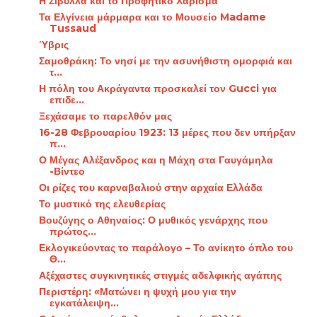
Η Σίβυλλα και το Προφητικό Χάρισμα
Τα Ελγίνεια μάρμαρα και το Μουσείο Madame
Tussaud
Ύβρις
Σαμοθράκη: Το νησί με την ασυνήθιστη ομορφιά και
τ...
Η πόλη του Ακράγαντα προσκαλεί τον Gucci για
επιδε...
Ξεχάσαμε το παρελθόν μας
16-28 Φεβρουαρίου 1923: 13 μέρες που δεν υπήρξαν
π...
Ο Μέγας Αλέξανδρος και η Μάχη στα Γαυγάμηλα
-Βίντεο
Οι ρίζες του καρναβαλιού στην αρχαία Ελλάδα
Το μυστικό της ελευθερίας
Βουζύγης ο Αθηναίος: Ο μυθικός γενάρχης που
πρώτος...
Εκλογικεύοντας το παράλογο – Το ανίκητο όπλο του
Θ...
Αξέχαστες συγκινητικές στιγμές αδελφικής αγάπης
Περιστέρη: «Ματώνει η ψυχή μου για την
εγκατάλειψη...