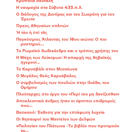
Κρυπτεία σκυτάλη
Η ναυμαχία στα Σύβοτα 433.π.Χ.
Ο διάλογος της Διοτίμας και του Σωκράτη για τον
Έρωτα
Όρκος Αθηναίων οπλιτών
Ή τὰν ἢ ἐπὶ τᾶς
Παγκόσμιος Άτλαντας του 16ου αιώνα: Ο πιο
μυστηριώ...
Το Ρωμαϊκό δωδεκάεδρο και ο τρόπος χρήσης του
Η Μάχη των Λεύκτρων: Η απαρχή της θηβαϊκής
ηγεμονί...
Το Καρναβάλι στον Μεσαίωνα
Ο Μεγάλος Θεός Καρνάβαλος
Ο συμβολισμός των πουλιών στην Ιλιάδα, του
Ομήρου
Πλούταρχος στο έργο του «Περί του μη δανίζεσθαι»
Αποκλειστικά άνδρες ήταν οι έφιπποι επιδρομείς
που...
Βατικανό: Έκθεση για την επτάφωτη λυχνία
Οι θησαυροί του Μαντείου των Δελφών
«Πολιτεία» του Πλάτωνα -Το βιβλίο που προτιμούν
τα...