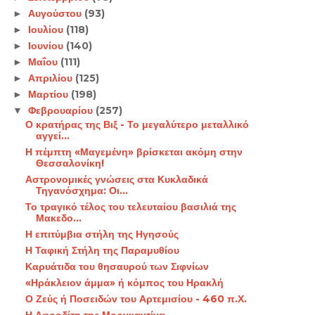
Αυγούστου
(93)
►
Ιουλίου
(118)
►
Ιουνίου
(140)
►
Μαΐου
(111)
►
Απριλίου
(125)
►
Μαρτίου
(198)
►
Φεβρουαρίου
(257)
▼
Ο κρατήρας της Βιξ - Το μεγαλύτερο μεταλλικό
αγγεί...
Η πέμπτη «Μαγεμένη» βρίσκεται ακόμη στην
Θεσσαλονίκη!
Αστρονομικές γνώσεις στα Κυκλαδικά
Τηγανόσχημα: Οι...
Το τραγικό τέλος του τελευταίου βασιλιά της
Μακεδο...
Η επιτύμβια στήλη της Ηγησούς
Η Ταφική Στήλη της Παραμυθίου
Καρυάτιδα του θησαυρού των Σιφνίων
«Ηράκλειον άμμα» ή κόμπος του Ηρακλή
Ο Ζεύς ή Ποσειδών του Αρτεμισίου - 460 π.Χ.
Η Αφροδίτη της Μοργκαντίνα