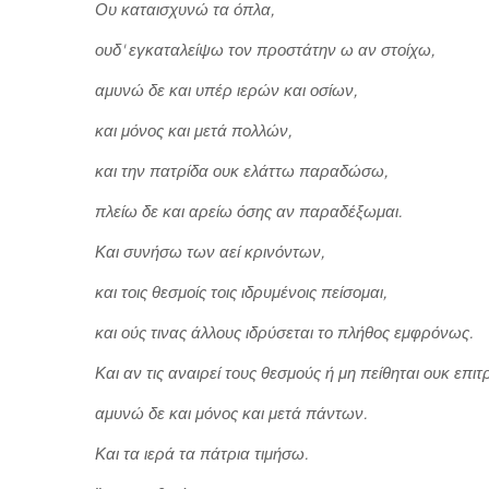
Ου καταισχυνώ τα όπλα,
ουδ' εγκαταλείψω τον προστάτην ω αν στοίχω,
αμυνώ δε και υπέρ ιερών και οσίων,
και μόνος και μετά πολλών,
και την πατρίδα ουκ ελάττω παραδώσω,
πλείω δε και αρείω όσης αν παραδέξωμαι.
Και συνήσω των αεί κρινόντων,
και τοις θεσμοίς τοις ιδρυμένοις πείσομαι,
και ούς τινας άλλους ιδρύσεται το πλήθος εμφρόνως.
Και αν τις αναιρεί τους θεσμούς ή μη πείθηται ουκ επι
αμυνώ δε και μόνος και μετά πάντων.
Και τα ιερά τα πάτρια τιμήσω.