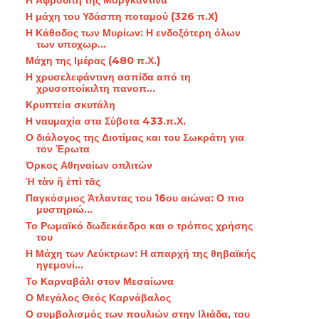
Η μάχη του Υδάσπη ποταμού (326 π.Χ)
Η Κάθοδος των Μυρίων: Η ενδοξότερη όλων
των υποχωρ...
Μάχη της Ιμέρας (480 π.Χ.)
Η χρυσελεφάντινη ασπίδα από τη
χρυσοποίκιλτη πανοπ...
Κρυπτεία σκυτάλη
Η ναυμαχία στα Σύβοτα 433.π.Χ.
Ο διάλογος της Διοτίμας και του Σωκράτη για
τον Έρωτα
Όρκος Αθηναίων οπλιτών
Ή τὰν ἢ ἐπὶ τᾶς
Παγκόσμιος Άτλαντας του 16ου αιώνα: Ο πιο
μυστηριώ...
Το Ρωμαϊκό δωδεκάεδρο και ο τρόπος χρήσης
του
Η Μάχη των Λεύκτρων: Η απαρχή της θηβαϊκής
ηγεμονί...
Το Καρναβάλι στον Μεσαίωνα
Ο Μεγάλος Θεός Καρνάβαλος
Ο συμβολισμός των πουλιών στην Ιλιάδα, του