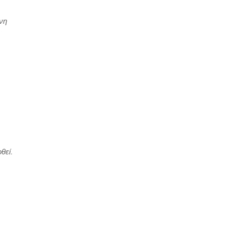
νη
θεί.