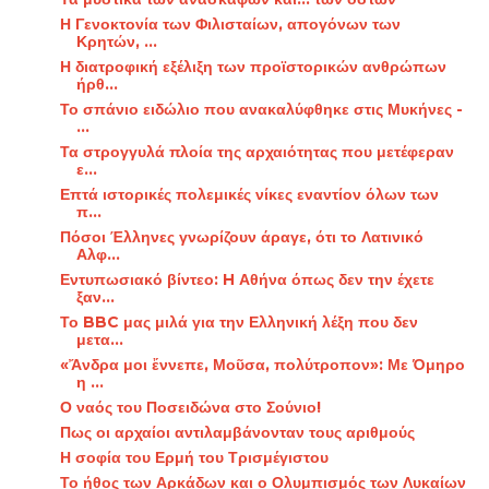
Η Γενοκτονία των Φιλισταίων, απογόνων των
Κρητών, ...
Η διατροφική εξέλιξη των προϊστορικών ανθρώπων
ήρθ...
Το σπάνιο ειδώλιο που ανακαλύφθηκε στις Μυκήνες -
...
Τα στρογγυλά πλοία της αρχαιότητας που μετέφεραν
ε...
Επτά ιστορικές πολεμικές νίκες εναντίον όλων των
π...
Πόσοι Έλληνες γνωρίζουν άραγε, ότι το Λατινικό
Αλφ...
Εντυπωσιακό βίντεο: H Αθήνα όπως δεν την έχετε
ξαν...
Το BBC μας μιλά για την Ελληνική λέξη που δεν
μετα...
«Ἄνδρα μοι ἔννεπε, Μοῦσα, πολύτροπον»: Με Όμηρο
η ...
Ο ναός του Ποσειδώνα στο Σούνιο!
Πως οι αρχαίοι αντιλαμβάνονταν τους αριθμούς
Η σοφία του Ερμή του Τρισμέγιστου
Το ήθος των Αρκάδων και ο Ολυμπισμός των Λυκαίων