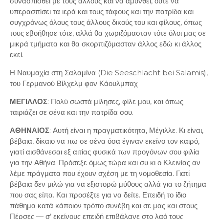
συνασπισθεί με τους άλλους και να αμυνθεί, ούτε να
υπερασπίσει τα ιερά και τους τάφους και την πατρίδα και
συγχρόνως όλους τους άλλους δικούς του και φίλους, όπως
τους εβοήθησε τότε, αλλά θα χωριζόμασταν τότε όλοι μας σε
μικρά τμήματα και θα σκορπιζόμασταν άλλος εδώ κι άλλος
εκεί.
Η Ναυμαχία στη Σαλαμίνα (Die Seeschlacht bei Salamis),
του Γερμανού Βίλχελμ φον Κάουλμπαχ
ΜΕΓΙΛΛΟΣ
: Πολύ σωστά μίλησες, φίλε μου, και όπως
ταιριάζει σε σένα και την πατρίδα σου.
ΑΘΗΝΑΙΟΣ
: Αυτή είναι η πραγματικότητα, Μέγιλλε. Κι είναι,
βέβαια, δίκαιο να πω σε σένα όσα έγιναν εκείνο τον καιρό,
γιατί αισθάνεσαι εξ αιτίας φυσικά των προγόνων σου φιλία
για την Αθήνα. Πρόσεξε όμως τώρα και συ κι ο Κλεινίας αν
λέμε πράγματα που έχουν σχέση με τη νομοθεσία. Γιατί
βέβαια δεν μιλώ για να εξιστορώ μύθους αλλά για το ζήτημα
που σας είπα. Και προσέξτε για να δείτε. Επειδή το ίδιο
πάθημα κατά κάποιον τρόπο συνέβη και σε μας και στους
Πέρσες ― σ’ εκείνους επειδή επιβάλανε στο λαό τους