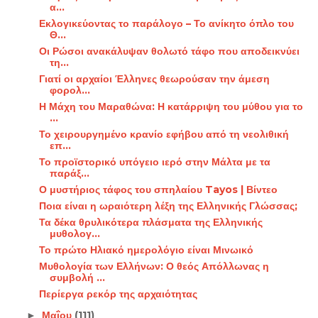
α...
Εκλογικεύοντας το παράλογο – Το ανίκητο όπλο του
Θ...
Οι Ρώσοι ανακάλυψαν θολωτό τάφο που αποδεικνύει
τη...
Γιατί οι αρχαίοι Έλληνες θεωρούσαν την άμεση
φορολ...
Η Μάχη του Μαραθώνα: Η κατάρριψη του μύθου για το
...
Το χειρουργημένο κρανίο εφήβου από τη νεολιθική
επ...
Το προϊστορικό υπόγειο ιερό στην Μάλτα με τα
παράξ...
Ο μυστήριος τάφος του σπηλαίου Tayos | Βίντεο
Ποια είναι η ωραιότερη λέξη της Ελληνικής Γλώσσας;
Τα δέκα θρυλικότερα πλάσματα της Ελληνικής
μυθολογ...
Το πρώτο Ηλιακό ημερολόγιο είναι Μινωικό
Μυθολογία των Ελλήνων: Ο θεός Απόλλωνας η
συμβολή ...
Περίεργα ρεκόρ της αρχαιότητας
Μαΐου
(111)
►