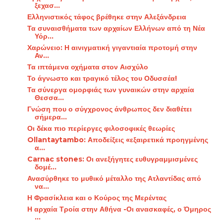
ξεχασ...
Ελληνιστικός τάφος βρέθηκε στην Αλεξάνδρεια
Τα συναισθήματα των αρχαίων Ελλήνων από τη Νέα
Υόρ...
Χαρώνειο: Η αινιγματική γιγαντιαία προτομή στην
Αν...
Τα ιπτάμενα οχήματα στον Αισχύλο
Το άγνωστο και τραγικό τέλος του Οδυσσέα!
Τα σύνεργα ομορφιάς των γυναικών στην αρχαία
Θεσσα...
Γνώση που ο σύγχρονος άνθρωπος δεν διαθέτει
σήμερα...
Οι δέκα πιο περίεργες φιλοσοφικές θεωρίες
Ollantaytambo: Αποδείξεις «εξαιρετικά προηγμένης
α...
Carnac stones: Οι ανεξήγητες ευθυγραμμισμένες
δομέ...
Ανασύρθηκε το μυθικό μέταλλο της Ατλαντίδας από
να...
Η Φρασίκλεια και ο Κούρος της Μερέντας
Η αρχαία Τροία στην Αθήνα -Οι ανασκαφές, ο Όμηρος
...