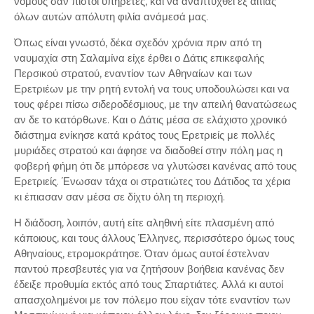
νόμους σαν πιστοί υπηρέτες, και να αναπτυχθεί εξ αιτίας
όλων αυτών απόλυτη φιλία ανάμεσά μας.
Όπως είναι γνωστό, δέκα σχεδόν χρόνια πριν από τη
ναυμαχία στη Σαλαμίνα είχε έρθει ο Δάτις επικεφαλής
Περσικού στρατού, εναντίον των Αθηναίων και των
Ερετριέων με την ρητή εντολή να τους υποδουλώσει και να
τους φέρει πίσω σιδεροδέσμιους, με την απειλή θανατώσεως
αν δε το κατόρθωνε. Και ο Δάτις μέσα σε ελάχιστο χρονικό
διάστημα ενίκησε κατά κράτος τους Ερετριείς με πολλές
μυριάδες στρατού και άφησε να διαδοθεί στην πόλη μας η
φοβερή φήμη ότι δε μπόρεσε να γλυτώσει κανένας από τους
Ερετριείς. Ένωσαν τάχα οι στρατιώτες του Δάτιδος τα χέρια
κι έπιασαν σαν μέσα σε δίχτυ όλη τη περιοχή.
Η διάδοση, λοιπόν, αυτή είτε αληθινή είτε πλασμένη από
κάποιους, και τους άλλους Έλληνες, περισσότερο όμως τους
Αθηναίους, ετρομοκράτησε. Όταν όμως αυτοί έστελναν
παντού πρεσβευτές για να ζητήσουν βοήθεια κανένας δεν
έδειξε προθυμία εκτός από τους Σπαρτιάτες. Αλλά κι αυτοί
απασχολημένοι με τον πόλεμο που είχαν τότε εναντίον των