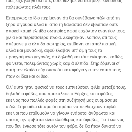
τους είχε βοηθήσει τότε, ούτε θέλησε να διατρέξει κινδύνους
πολεμώντας πλάι τους.
Επομένως το ίδιο περίμεναν ότι θα συνέβαινε πάλι από τη
ξηρά σίγουρα αλλά κι από τη θάλασσα δεν έβλεπαν ούτε
αποκεί καμιά ελπίδα σωτηρίας αφού ερχόνταν εναντίον τους
χίλια και περισσότερα πλοία. Σκέφτηκαν, λοιπόν, ότι τους
απέμεινε μια ελπίδα σωτηρίας, απίθανη και απελπιστική,
αλλά και μοναδική, αφού έλαβαν υπ’ όψη τους το
προηγούμενο γεγονός, ότι δηλαδή και τότε ενίκησαν, καθώς
φαίνεται, πολεμώντας χωρίς καμιά ελπίδα. Στηριζόμενοι σ’
αυτή την ελπίδα εύρισκαν ότι καταφύγιο για τον εαυτό τους
ήταν οι ίδιοι και οι θεοί.
Όλ’ αυτά ήταν φυσικό να τους εμπνεύσουν φιλία μεταξύ τους,
δηλαδή ο φόβος που προκάλεσε ο Ξέρξης και ο φόβος
εκείνος που πολλές φορές στη συζήτησή μας ονομάσαμε
αιδώ. Στην αιδώ είπαμε ότι πρέπει να πειθαρχούν τυφλά
εκείνοι που επιθυμούν να γίνουν ενάρετοι άνθρωποι και
όποιος την φοβάται είναι ελεύθερος και άφοβος. Γιατί εκείνος
που δεν ένιωσε τότε αυτόν τον φόβο, δε θα ήταν δυνατό να