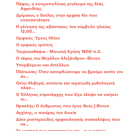
Πάφος, η κοσμοπολίτικη γενέτειρα της θεάς
Αφροδίτης
Δρίμακος ο δούλος στην αρχαία Χίο που
επαναστάτησε
Η γέννηση της σβάστικας: ένα σύμβολο ηλικίας
12.00...
Ορφικός Ύμνος Ηλίου
Ο ορφικός τρόπος
Ταυροκαθάψια - Μινωική Κρήτη 1600 π.Χ.
Ο τάφος του Μεγάλου Αλεξάνδρου -Βίντεο
Υπερβόρειοι και Απόλλων
Πλάτωνας: Όταν κατορθώσουμε να βρούμε αυτόν τον
άν...
Οκτώ θλιβερά, απαίσια και τερατώδη μυθολογικά
πλάσ...
Ο Έλληνας στρατάρχης που λίγο έλειψε να νικήσει
το...
Ηρακλής: Ο άνθρωπος που έγινε Θεός | Βίντεο
Αγχίσης, ο πατέρας του Αινεία
Δέκα μυστηριώδεις αρχαιολογικές ανακαλύψεις που
κα...
Τα μυστικά των ανασκαφών και... των οστών