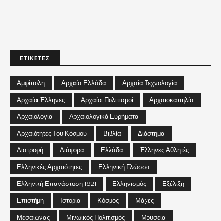
ΕΤΙΚΕΤΕΣ
Αμφίπολη
Αρχαία Ελλάδα
Αρχαία Τεχνολογία
Αρχαίοι Έλληνες
Αρχαίοι Πολιτισμοί
Αρχαιοκαπηλία
Αρχαιολογία
Αρχαιολογικά Ευρήματα
Αρχαιότητες Του Κόσμου
Βιβλία
Διάστημα
Διατροφή
Διάφορα
Ελλάδα
Έλληνες Αθλητές
Ελληνικές Αρχαιότητες
Ελληνική Γλώσσα
Ελληνική Επανάσταση 1821
Ελληνισμός
Εξέλιξη
Επιστήμη
Ιστορία
Κόσμος
Μάχες
Μεσαίωνας
Μινωικός Πολιτισμός
Μουσεία