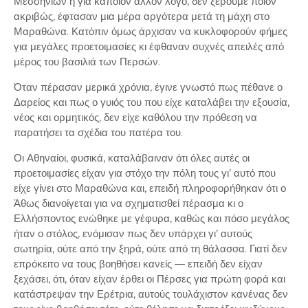
Μεσσηνίων ή για κάποιον άλλον λόγο, δεν ξέρουμε ποιον
ακριβώς, έφτασαν μια μέρα αργότερα μετά τη μάχη στο
Μαραθώνα. Κατόπιν όμως άρχισαν να κυκλοφορούν φήμες
για μεγάλες προετοιμασίες κι έφθαναν συχνές απειλές από
μέρος του βασιλιά των Περσών.
Όταν πέρασαν μερικά χρόνια, έγινε γνωστό πως πέθανε ο
Δαρείος και πως ο γυιός του που είχε καταλάβει την εξουσία,
νέος και ορμητικός, δεν είχε καθόλου την πρόθεση να
παρατήσει τα σχέδια του πατέρα του.
Οι Αθηναίοι, φυσικά, καταλάβαιναν ότι όλες αυτές οι
προετοιμασίες είχαν για στόχο την πόλη τους γι’ αυτό που
είχε γίνει στο Μαραθώνα και, επειδή πληροφορήθηκαν ότι ο
Άθως διανοίγεται για να σχηματισθεί πέρασμα κι ο
Ελλήσποντος ενώθηκε με γέφυρα, καθώς και πόσο μεγάλος
ήταν ο στόλος, ενόμισαν πως δεν υπάρχει γι’ αυτούς
σωτηρία, ούτε από την ξηρά, ούτε από τη θάλασσα. Γιατί δεν
επρόκειτο να τους βοηθήσει κανείς ― επειδή δεν είχαν
ξεχάσει, ότι, όταν είχαν έρθει οι Πέρσες για πρώτη φορά και
κατάστρεψαν την Ερέτρια, αυτούς τουλάχιστον κανένας δεν