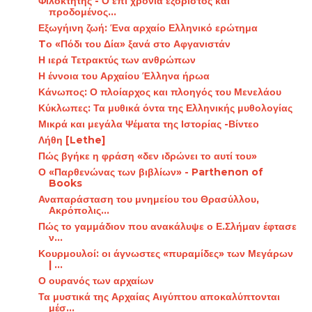
Φιλοκτήτης - Ο επί χρόνια εξόριστος και
προδομένος...
Εξωγήινη ζωή: Ένα αρχαίο Ελληνικό ερώτημα
Tο «Πόδι του Δία» ξανά στο Αφγανιστάν
Η ιερά Τετρακτύς των ανθρώπων
Η έννοια του Αρχαίου Έλληνα ήρωα
Κάνωπος: Ο πλοίαρχος και πλοηγός του Μενελάου
Κύκλωπες: Τα μυθικά όντα της Ελληνικής μυθολογίας
Μικρά και μεγάλα Ψέματα της Ιστορίας -Βίντεο
Λήθη [Lethe]
Πώς βγήκε η φράση «δεν ιδρώνει το αυτί του»
Ο «Παρθενώνας των βιβλίων» - Parthenon of
Books
Αναπαράσταση του μνημείου του Θρασύλλου,
Ακρόπολις...
Πώς το γαμμάδιον που ανακάλυψε ο Ε.Σλήμαν έφτασε
ν...
Κουρμουλοί: οι άγνωστες «πυραμίδες» των Μεγάρων
| ...
Ο ουρανός των αρχαίων
Τα μυστικά της Αρχαίας Αιγύπτου αποκαλύπτονται
μέσ...