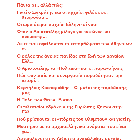
Πάντα ρει, αλλά πώς;
Γιατί ο Σωκράτης και οι αρχαίοι φιλόσοφοι
θεωρούσα...
Οι ωραιότεροι αρχαίοι Ελληνικοί ναοί
Όταν ο Αριστοτέλης μίλαγε για τυφώνες και
ανεμοστρ...
Δείτε που οφείλονταν τα κατορθώματα των Αθηναίων
σ...
Ο ρόλος της άγριας πανίδας στη ζωή των αρχαίων
Ελλ...
Ο Αριστοτέλης, τα «Πολιτικά» και οι παρανοήσεις
Πώς φαντασία και συνεργασία πυροδότησαν την
ιστορί...
Κορνήλιος Καστοριάδης – Οι μύθοι της παράδοσής
μας
Η Πόλη των Θεών -Βίντεο
Οι τελευταίοι «δράκοι» της Ευρώπης έζησαν στην
Ελλ...
Πού βρίσκονται οι «πόρτες του Ολύμπου» και γιατί η...
Μυστήριο με τα αρχαιοελληνικά ονόματα που είναι
χα...
Αρχαιολόγοι στην Αιθιοπία ανακάλυψαν αρχαία,