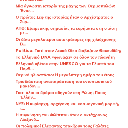
Μία άγνωστη ιστορία της μάχης των Θερμοπυλών:
Ένας...
Ο πρώτος Σεφ της ιστορίας ήταν ο Αρχέστρατος ο
Συρ...
ΑΠΘ: Εξαιρετικής σημασίας τα ευρήματα στη στάση
με...
Οι δέκα μεγαλύτεροι αυτοκράτορες της χιλιόχρονης
Β...
Politico: Γιατί στον Λευκό Οίκο διαβάζουν Θουκυδίδη;
Το Ελληνικό DNA «φωνάζει» σε όλον τον πλανήτη
Ελληνικό «βέτο» στην UNESCO για τα Γλυπτά του
Παρθ...
Θερινό ηλιοστάσιο: Η μεγαλύτερη ημέρα του έτους
Τρισδιάστατη αναπαράσταση του εντυπωσιακού
μακεδον...
Γιατί όλοι οι δρόμοι οδηγούν στη Ρώμη; Ποιος
Έλλην...
ΝΥΞ: Η κυρίαρχη, αρχέγονη και κοσμογονική μορφή,
τ...
Η συγκίνηση του Φιλίππου όταν ο οκτάχρονος
Αλέξανδ...
Οι πολεμικοί Ελέφαντες τσακίζουν τους Γαλάτες