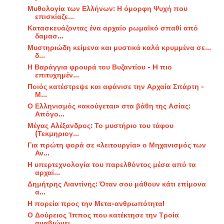
Μυθολογία των Ελλήνων: Η όμορφη Ψυχή που
επισκίαζε...
Κατασκευάζοντας ένα αρχαίο ρωμαϊκό σπαθί από
δαμασ...
Μυστηριώδη κείμενα και μυστικά καλά κρυμμένα σε…
δ...
Η Βαράγγια φρουρά του Βυζαντίου - H πιο
επιτυχημέν...
Ποιός κατέστρεψε και αφάνισε την Αρχαία Σπάρτη -
Μ...
Ο Ελληνισμός «ακούγεται» στα βάθη της Ασίας:
Απόγο...
Μέγας Αλέξανδρος: Το μυστήριο του τάφου
(Τεκμηριογ...
Για πρώτη φορά σε «λειτουργία» ο Μηχανισμός των
Αν...
Η υπερτεχνολογία του παρελθόντος μέσα από τα
αρχαί...
Δημήτρης Λιαντίνης: Όταν σου μάθουν κάτι επίμονα
α...
Η πορεία προς την Μετα-ανθρωπότητα!
Ο Δούρειος Ίππος που κατέκτησε την Τροία
αναβιώνει...