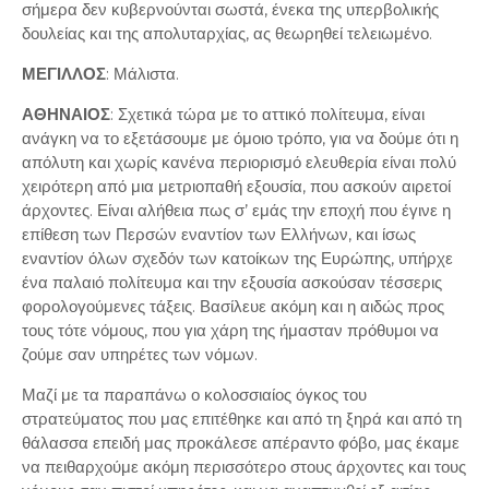
σήμερα δεν κυβερνούνται σωστά, ένεκα της υπερβολικής
δουλείας και της απολυταρχίας, ας θεωρηθεί τελειωμένο.
ΜΕΓΙΛΛΟΣ
: Μάλιστα.
ΑΘΗΝΑΙΟΣ
: Σχετικά τώρα με το αττικό πολίτευμα, είναι
ανάγκη να το εξετάσουμε με όμοιο τρόπο, για να δούμε ότι η
απόλυτη και χωρίς κανένα περιορισμό ελευθερία είναι πολύ
χειρότερη από μια μετριοπαθή εξουσία, που ασκούν αιρετοί
άρχοντες. Είναι αλήθεια πως σ’ εμάς την εποχή που έγινε η
επίθεση των Περσών εναντίον των Ελλήνων, και ίσως
εναντίον όλων σχεδόν των κατοίκων της Ευρώπης, υπήρχε
ένα παλαιό πολίτευμα και την εξουσία ασκούσαν τέσσερις
φορολογούμενες τάξεις. Βασίλευε ακόμη και η αιδώς προς
τους τότε νόμους, που για χάρη της ήμασταν πρόθυμοι να
ζούμε σαν υπηρέτες των νόμων.
Μαζί με τα παραπάνω ο κολοσσιαίος όγκος του
στρατεύματος που μας επιτέθηκε και από τη ξηρά και από τη
θάλασσα επειδή μας προκάλεσε απέραντο φόβο, μας έκαμε
να πειθαρχούμε ακόμη περισσότερο στους άρχοντες και τους